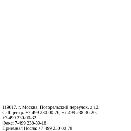
Государственный комитет Республики Узбекистан по
статистике
Порядок получения сертификата на возвращения в
Республику Узбекистан
АГЕНТСТВО ПО УПРАВЛЕНИЮ ГОСУДАРСТВЕННЫМИ
АКТИВАМИ РЕСПУБЛИКИ УЗБЕКИСТАН
ВИЗА
III Международный юридический форум «Tashkent Law
Spring»
119017, г. Москва, Погорельский переулок, д.12.
ГОСУДАРСТВЕННЫЙ КОМИТЕТ ПО ОБОРОННОЙ
Call-центр: +7-499 230-00-76, +7-499 238-36-20,
ПРОМЫШЛЕННОСТИ
+7-499 230-00-32
Факс: 7-499 238-89-18
Приемная Посла: +7-499 230-00-78