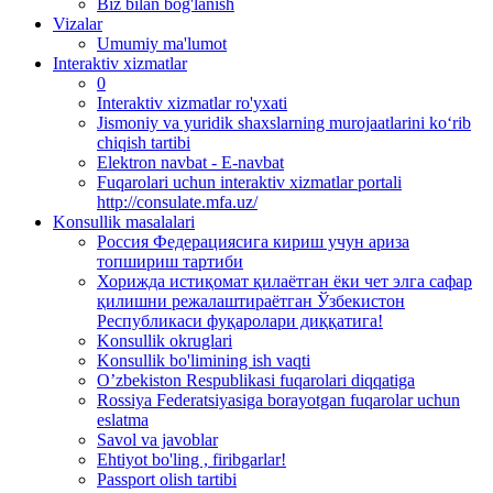
Biz bilan bog'lanish
Vizalar
Umumiy ma'lumot
Interaktiv xizmatlar
0
Interaktiv xizmatlar ro'yxati
Jismoniy va yuridik shaxslarning murojaatlarini ko‘rib
chiqish tartibi
Elektron navbat - E-navbat
Fuqarolari uchun interaktiv xizmatlar portali
http://consulate.mfa.uz/
Konsullik masalalari
Россия Федерациясига кириш учун ариза
топшириш тартиби
Хорижда истиқомат қилаётган ёки чет элга сафар
қилишни режалаштираётган Ўзбекистон
Республикаси фуқаролари диққатига!
Konsullik okruglari
Konsullik bo'limining ish vaqti
O’zbekiston Respublikasi fuqarolari diqqatiga
Rossiya Federatsiyasiga borayotgan fuqarolar uchun
eslatma
Savol va javoblar
Ehtiyot bo'ling , firibgarlar!
Passport olish tartibi