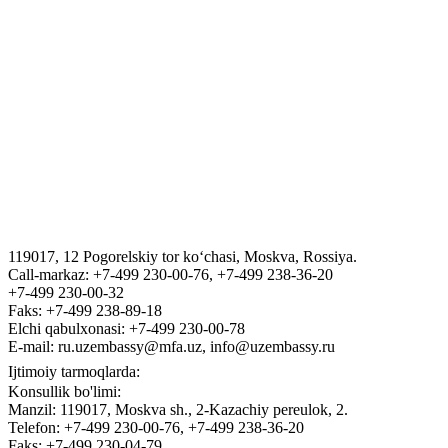
O`zbekiston Respublikasiga qaytish uchun yo'riqnoma va sertifikat
rasmiylashtirish tartibi
ЎЗБЕКИСТОН РЕСПУБЛИКАСИ ДАВЛАТ
АКТИВЛАРИНИ БОШҚАРИШ АГЕНТЛИГИ
VIZA
“Tashkent Law Spring” III Xalqaro yuridik forumi
119017, 12 Pogorelskiy tor ko‘chasi, Moskva, Rossiya.
ГОСУДАРСТВЕННЫЙ КОМИТЕТ ПО ОБОРОННОЙ
Call-markaz: +7-499 230-00-76, +7-499 238-36-20
ПРОМЫШЛЕННОСТИ
+7-499 230-00-32
Faks: +7-499 238-89-18
Elchi qabulxonasi: +7-499 230-00-78
E-mail: ru.uzembassy@mfa.uz, info@uzembassy.ru
Ijtimoiy tarmoqlarda:
Konsullik bo'limi:
Manzil: 119017, Moskva sh., 2-Kazachiy pereulok, 2.
Telefon: +7-499 230-00-76, +7-499 238-36-20
Faks: +7-499 230-04-79