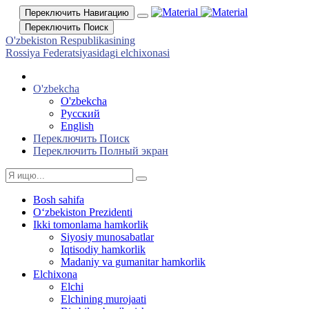
Переключить Навигацию
Переключить Поиск
O'zbekiston Respublikasining
Rossiya Federatsiyasidagi elchixonasi
O'zbekcha
O'zbekcha
Русский
English
Переключить Поиск
Переключить Полный экран
Bosh sahifa
Oʻzbekiston Prezidenti
Ikki tomonlama hamkorlik
Siyosiy munosabatlar
Iqtisodiy hamkorlik
Madaniy va gumanitar hamkorlik
Elchixona
Elchi
Elchining murojaati