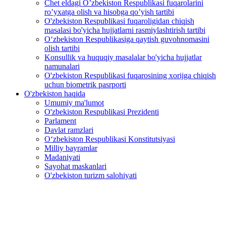
Chet eldagi O’zbekiston Respublikasi fuqarolarini
ro’yxatga olish va hisobga qo’yish tartibi
O'zbekiston Respublikasi fuqaroligidan chiqish
masalasi bo'yicha hujjatlarni rasmiylashtirish tartibi
O‘zbekiston Respublikasiga qaytish guvohnomasini
olish tartibi
Konsullik va huquqiy masalalar bo'yicha hujjatlar
namunalari
O'zbekiston Respublikasi fuqarosining xorijga chiqish
uchun biometrik pasrporti
O'zbekiston haqida
Umumiy ma'lumot
O'zbekiston Respublikasi Prezidenti
Parlament
Davlat ramzlari
O‘zbekiston Respublikasi Konstitutsiyasi
Milliy bayramlar
Madaniyati
Sayohat maskanlari
O'zbekiston turizm salohiyati