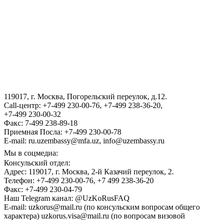
АГЕНТСТВО ПО УПРАВЛЕНИЮ ГОСУДАРСТВЕННЫМИ
АКТИВАМИ РЕСПУБЛИКИ УЗБЕКИСТАН
ВИЗА
III Международный юридический форум «Tashkent Law
Spring»
119017, г. Москва, Погорельский переулок, д.12.
ГОСУДАРСТВЕННЫЙ КОМИТЕТ ПО ОБОРОННОЙ
Call-центр: +7-499 230-00-76, +7-499 238-36-20,
ПРОМЫШЛЕННОСТИ
+7-499 230-00-32
Факс: 7-499 238-89-18
Приемная Посла: +7-499 230-00-78
E-mail: ru.uzembassy@mfa.uz, info@uzembassy.ru
Мы в соцмедиа:
Консульский отдел:
Адрес: 119017, г. Москва, 2-й Казачий переулок, 2.
Телефон: +7-499 230-00-76, +7 499 238-36-20
Факс: +7-499 230-04-79
Наш Telegram канал: @UzKoRusFAQ
E-mail: uzkorus@mail.ru (по консульским вопросам общего
характера) uzkorus.visa@mail.ru (по вопросам визовой