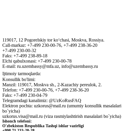
VIZA
“Tashkent Law Spring” III Xalqaro yuridik forumi
119017, 12 Pogorelskiy tor ko‘chasi, Moskva, Rossiya.
ГОСУДАРСТВЕННЫЙ КОМИТЕТ ПО ОБОРОННОЙ
Call-markaz: +7-499 230-00-76, +7-499 238-36-20
ПРОМЫШЛЕННОСТИ
+7-499 230-00-32
Faks: +7-499 238-89-18
Elchi qabulxonasi: +7-499 230-00-78
E-mail: ru.uzembassy@mfa.uz, info@uzembassy.ru
Ijtimoiy tarmoqlarda:
Konsullik bo'limi:
Manzil: 119017, Moskva sh., 2-Kazachiy pereulok, 2.
Telefon: +7-499 230-00-76, +7-499 238-36-20
Faks: +7-499 230-04-79
Telegramdagi kanalimiz: @UzKoRusFAQ
Elektron pochta: uzkorus@mail.ru (umumiy konsullik masalalari
bo`yicha)
uzkorus.visa@mail.ru (viza rasmiylashtirish masalalari bo`yicha)
Ishonch telefoni:
O'zbekiston Respublika Tashqi ishlar vazirligi
+998 71 233-28-28