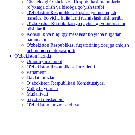
Chet eldagi O’zbekiston Respublikasi fuqarolarini
ro’yxatga olish va hisobga qo’yish tartibi
O'zbekiston Respublikasi fuqaroligidan chiqish
masalasi bo'yicha hujjatlarni rasmiylashtirish tartibi
O‘zbekiston Respublikasiga qaytish guvohnomasini
olish tartibi
Konsullik va huquqiy masalalar bo'yicha hujjatlar
namunalari
O'zbekiston Respublikasi fuqarosining xorijga chiqish
uchun biometrik pasrporti
O'zbekiston haqida
Umumiy ma'lumot
O'zbekiston Respublikasi Prezidenti
Parlament
Davlat ramzlari
O‘zbekiston Respublikasi Konstitutsiyasi
Milliy bayramlar
Madaniyati
Sayohat maskanlari
O'zbekiston turizm salohiyati
Ўзбекистон Президенти давлат раҳбарларининг уч
томонлама учрашувида иштирок этди