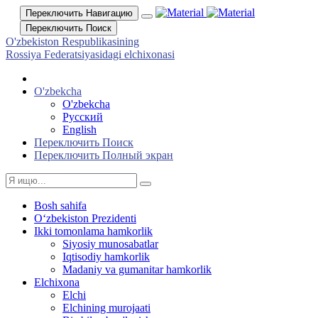
Переключить Навигацию
Переключить Поиск
O'zbekiston Respublikasining
Rossiya Federatsiyasidagi elchixonasi
O'zbekcha
O'zbekcha
Русский
English
Переключить Поиск
Переключить Полный экран
Bosh sahifa
Oʻzbekiston Prezidenti
Ikki tomonlama hamkorlik
Siyosiy munosabatlar
Iqtisodiy hamkorlik
Madaniy va gumanitar hamkorlik
Elchixona
Elchi
Elchining murojaati