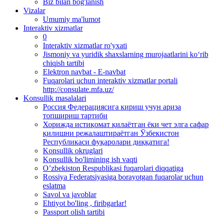
Biz bilan bog'lanish
Vizalar
Umumiy ma'lumot
Interaktiv xizmatlar
0
Interaktiv xizmatlar ro'yxati
Jismoniy va yuridik shaxslarning murojaatlarini ko‘rib
chiqish tartibi
Elektron navbat - E-navbat
Fuqarolari uchun interaktiv xizmatlar portali
http://consulate.mfa.uz/
Konsullik masalalari
Россия Федерациясига кириш учун ариза
топшириш тартиби
Хорижда истиқомат қилаётган ёки чет элга сафар
қилишни режалаштираётган Ўзбекистон
Республикаси фуқаролари диққатига!
Konsullik okruglari
Konsullik bo'limining ish vaqti
O’zbekiston Respublikasi fuqarolari diqqatiga
Rossiya Federatsiyasiga borayotgan fuqarolar uchun
eslatma
Savol va javoblar
Ehtiyot bo'ling , firibgarlar!
Passport olish tartibi