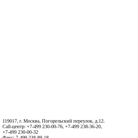
Туризм в Узбекистане
Государственный комитет Республики Узбекистан по
статистике
Порядок получения сертификата на возвращения в
Республику Узбекистан
АГЕНТСТВО ПО УПРАВЛЕНИЮ ГОСУДАРСТВЕННЫМИ
АКТИВАМИ РЕСПУБЛИКИ УЗБЕКИСТАН
ВИЗА
III Международный юридический форум «Tashkent Law
Spring»
119017, г. Москва, Погорельский переулок, д.12.
ГОСУДАРСТВЕННЫЙ КОМИТЕТ ПО ОБОРОННОЙ
Call-центр: +7-499 230-00-76, +7-499 238-36-20,
ПРОМЫШЛЕННОСТИ
+7-499 230-00-32
Факс: 7-499 238-89-18