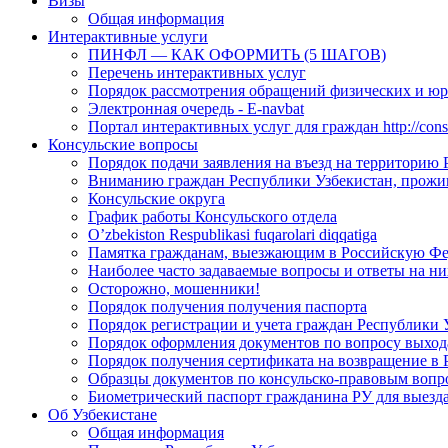
Визы
Общая информация
Интерактивные услуги
ПИНФЛ — КАК ОФОРМИТЬ (5 ШАГОВ)
Перечень интерактивных услуг
Порядок рассмотрения обращений физических и ю
Электронная очередь - E-navbat
Портал интерактивных услуг для граждан http://consu
Консульские вопросы
Порядок подачи заявления на въезд на территорию
Вниманию граждан Республики Узбекистан, прожи
Консульские округа
График работы Консульского отдела
O’zbekiston Respublikasi fuqarolari diqqatiga
Памятка гражданам, выезжающим в Российскую Ф
Наиболее часто задаваемые вопросы и ответы на ни
Осторожно, мошенники!
Порядок получения получения паспорта
Порядок регистрации и учета граждан Республики 
Порядок оформления документов по вопросу выхода
Порядок получения сертификата на возвращение в 
Образцы документов по консульско-правовым вопр
Биометрический паспорт гражданина РУ для выезда
Об Узбекистане
Общая информация