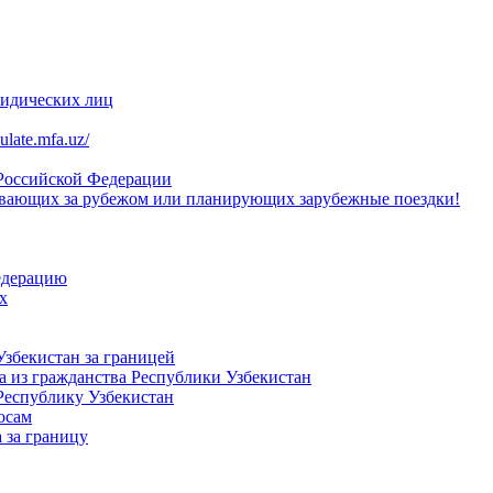
ридических лиц
late.mfa.uz/
 Российской Федерации
вающих за рубежом или планирующих зарубежные поездки!
едерацию
х
Узбекистан за границей
 из гражданства Республики Узбекистан
Республику Узбекистан
осам
 за границу