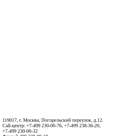
Туризм в Узбекистане
Туризм в Узбекистане
Государственный комитет Республики Узбекистан по статистик
Порядок получения сертификата на возвращения в Республику
АГЕНТСТВО ПО УПРАВЛЕНИЮ ГОСУДАРСТВЕННЫМИ А
ВИЗА
III Международный юридический форум «Tashkent Law Spring»
119017, г. Москва, Погорельский переулок, д.12.
Call-центр: +7-499 230-00-76, +7-499 238-36-20,
ГОСУДАРСТВЕННЫЙ КОМИТЕТ ПО ОБОРОННОЙ ПРО
+7-499 230-00-32