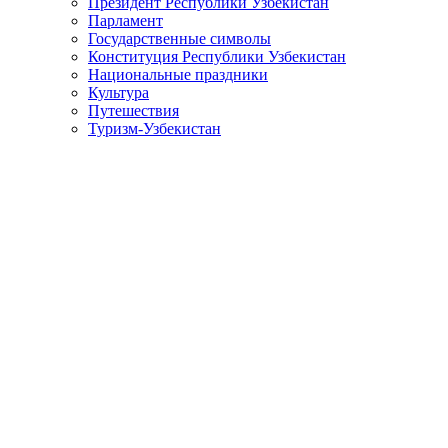
Президент Республики Узбекистан
Парламент
Государственные символы
Конституция Республики Узбекистан
Национальные праздники
Культура
Путешествия
Туризм-Узбекистан
Поздравление Президента Республики Узбекистан Шавката 
Дорогие соотечественники!
Уважаемые дехкане и фермеры, работники и ветераны сфе
Сегодня, когда в аграрном секторе завершается трудовой с
замечательным праздником – Днем работников сельского хозяйс
В этот профессиональный праздник выражаю самые добрые 