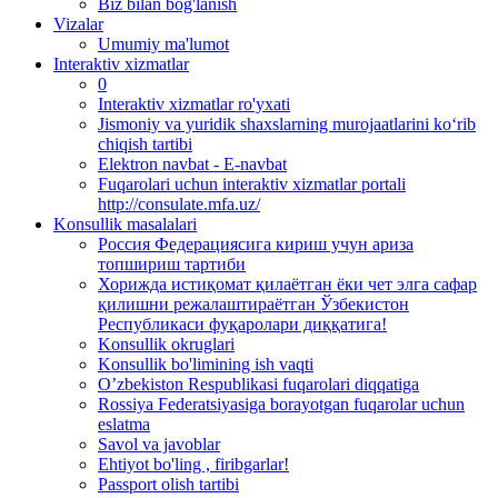
Biz bilan bog'lanish
Vizalar
Umumiy ma'lumot
Interaktiv xizmatlar
0
Interaktiv xizmatlar ro'yxati
Jismoniy va yuridik shaxslarning murojaatlarini ko‘rib
chiqish tartibi
Elektron navbat - E-navbat
Fuqarolari uchun interaktiv xizmatlar portali
http://consulate.mfa.uz/
Konsullik masalalari
Россия Федерациясига кириш учун ариза
топшириш тартиби
Хорижда истиқомат қилаётган ёки чет элга сафар
қилишни режалаштираётган Ўзбекистон
Республикаси фуқаролари диққатига!
Konsullik okruglari
Konsullik bo'limining ish vaqti
O’zbekiston Respublikasi fuqarolari diqqatiga
Rossiya Federatsiyasiga borayotgan fuqarolar uchun
eslatma
Savol va javoblar
Ehtiyot bo'ling , firibgarlar!
Passport olish tartibi