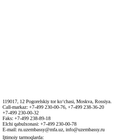
O`zbekiston Respublikasi davlat statistika qo`mitasi
O`zbekiston Respublikasiga qaytish uchun yo'riqnoma va sertifikat
rasmiylashtirish tartibi
ЎЗБЕКИСТОН РЕСПУБЛИКАСИ ДАВЛАТ
АКТИВЛАРИНИ БОШҚАРИШ АГЕНТЛИГИ
VIZA
“Tashkent Law Spring” III Xalqaro yuridik forumi
119017, 12 Pogorelskiy tor ko‘chasi, Moskva, Rossiya.
ГОСУДАРСТВЕННЫЙ КОМИТЕТ ПО ОБОРОННОЙ
Call-markaz: +7-499 230-00-76, +7-499 238-36-20
ПРОМЫШЛЕННОСТИ
+7-499 230-00-32
Faks: +7-499 238-89-18
Elchi qabulxonasi: +7-499 230-00-78
E-mail: ru.uzembassy@mfa.uz, info@uzembassy.ru
Ijtimoiy tarmoqlarda: