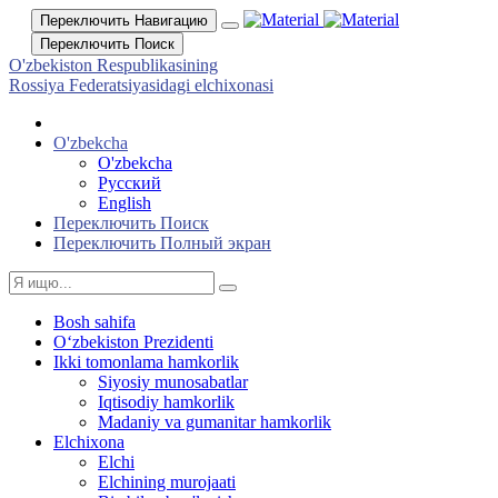
Переключить Навигацию
Переключить Поиск
O'zbekiston Respublikasining
Rossiya Federatsiyasidagi elchixonasi
O'zbekcha
O'zbekcha
Русский
English
Переключить Поиск
Переключить Полный экран
Bosh sahifa
Oʻzbekiston Prezidenti
Ikki tomonlama hamkorlik
Siyosiy munosabatlar
Iqtisodiy hamkorlik
Madaniy va gumanitar hamkorlik
Elchixona
Elchi
Elchining murojaati