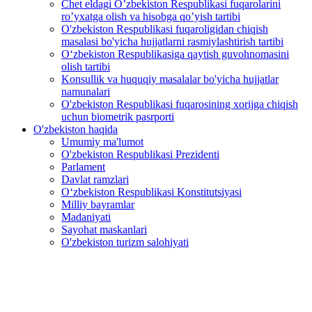
Chet eldagi O’zbekiston Respublikasi fuqarolarini
ro’yxatga olish va hisobga qo’yish tartibi
O'zbekiston Respublikasi fuqaroligidan chiqish
masalasi bo'yicha hujjatlarni rasmiylashtirish tartibi
O‘zbekiston Respublikasiga qaytish guvohnomasini
olish tartibi
Konsullik va huquqiy masalalar bo'yicha hujjatlar
namunalari
O'zbekiston Respublikasi fuqarosining xorijga chiqish
uchun biometrik pasrporti
O'zbekiston haqida
Umumiy ma'lumot
O'zbekiston Respublikasi Prezidenti
Parlament
Davlat ramzlari
O‘zbekiston Respublikasi Konstitutsiyasi
Milliy bayramlar
Madaniyati
Sayohat maskanlari
O'zbekiston turizm salohiyati
O‘zbekiston Respublikasi Prezidenti Shavkat Mirziyoevning 3
dekabr' - Xalqaro nogironlar kuni munosabati bilan