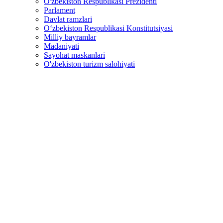
O'zbekiston Respublikasi Prezidenti
Parlament
Davlat ramzlari
O‘zbekiston Respublikasi Konstitutsiyasi
Milliy bayramlar
Madaniyati
Sayohat maskanlari
O'zbekiston turizm salohiyati
O‘zbekistonning Moskvadagi elchixonasi vatandoshlar uchun ifto
Muqaddas Ramazon oyida O‘zbekistonning Moskvadagi elchixonasi Ro
ishtirokida iftorlik uyushtirdi.
Ta’kidlash joizki, bunday tadbir elchixonada ilk bor o‘tkazildi.
Elchi Botirjon Asadov mehmonlarni samimiy qutlar ekan, O‘zbekiston j
sohasida amalga oshirilayotgan chora-tadbirlar haqida atroflicha ma’l
fuqarolar va ularning yashash joylari va shart-sharoitlarini o‘rganis