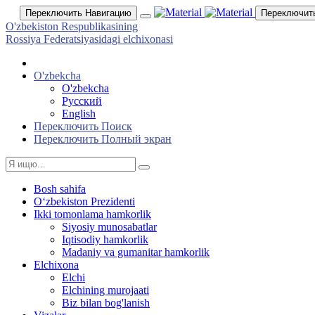
Переключить Навигацию
Переключит
O'zbekiston Respublikasining
Rossiya Federatsiyasidagi elchixonasi
O'zbekcha
O'zbekcha
Русский
English
Переключить Поиск
Переключить Полный экран
Bosh sahifa
Oʻzbekiston Prezidenti
Ikki tomonlama hamkorlik
Siyosiy munosabatlar
Iqtisodiy hamkorlik
Madaniy va gumanitar hamkorlik
Elchixona
Elchi
Elchining murojaati
Biz bilan bog'lanish