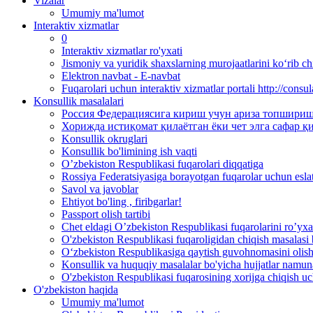
Vizalar
Umumiy ma'lumot
Interaktiv xizmatlar
0
Interaktiv xizmatlar ro'yxati
Jismoniy va yuridik shaxslarning murojaatlarini ko‘rib chi
Elektron navbat - E-navbat
Fuqarolari uchun interaktiv xizmatlar portali http://consul
Konsullik masalalari
Россия Федерациясига кириш учун ариза топшириш
Хорижда истиқомат қилаётган ёки чет элга сафар 
Konsullik okruglari
Konsullik bo'limining ish vaqti
O’zbekiston Respublikasi fuqarolari diqqatiga
Rossiya Federatsiyasiga borayotgan fuqarolar uchun esl
Savol va javoblar
Ehtiyot bo'ling , firibgarlar!
Passport olish tartibi
Chet eldagi O’zbekiston Respublikasi fuqarolarini ro’yxat
O'zbekiston Respublikasi fuqaroligidan chiqish masalasi bo
O‘zbekiston Respublikasiga qaytish guvohnomasini olish 
Konsullik va huquqiy masalalar bo'yicha hujjatlar namun
O'zbekiston Respublikasi fuqarosining xorijga chiqish uc
O'zbekiston haqida
Umumiy ma'lumot