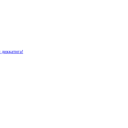
 диққатига!