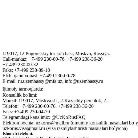
ЎЗБЕКИСТОН РЕСПУБЛИКАСИ ДАВЛАТ АКТИВЛАРИНИ
VIZA
“Tashkent Law Spring” III Xalqaro yuridik forumi
119017, 12 Pogorelskiy tor ko‘chasi, Moskva, Rossiya.
Call-markaz: +7-499 230-00-76, +7-499 238-36-20
ГОСУДАРСТВЕННЫЙ КОМИТЕТ ПО ОБОРОННОЙ ПРО
+7-499 230-00-32
Faks: +7-499 238-89-18
Elchi qabulxonasi: +7-499 230-00-78
E-mail: ru.uzembassy@mfa.uz, info@uzembassy.ru
Ijtimoiy tarmoqlarda:
Konsullik bo'limi:
Manzil: 119017, Moskva sh., 2-Kazachiy pereulok, 2.
Telefon: +7-499 230-00-76, +7-499 238-36-20
Faks: +7-499 230-04-79
Telegramdagi kanalimiz: @UzKoRusFAQ
Elektron pochta: uzkorus@mail.ru (umumiy konsullik masalalari bo`y
uzkorus.visa@mail.ru (viza rasmiylashtirish masalalari bo`yicha)
Ishonch telefoni: