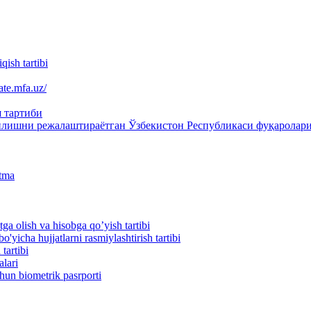
qish tartibi
ate.mfa.uz/
 тартиби
қилишни режалаштираётган Ўзбекистон Республикаси фуқаролари
atma
ga olish va hisobga qo’yish tartibi
'yicha hujjatlarni rasmiylashtirish tartibi
tartibi
alari
hun biometrik pasrporti