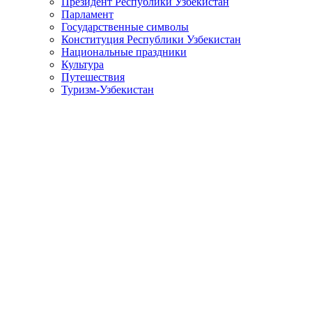
Президент Республики Узбекистан
Парламент
Государственные символы
Конституция Республики Узбекистан
Национальные праздники
Культура
Путешествия
Туризм-Узбекистан
Video
«
3
4
5
6
7
8
9
10