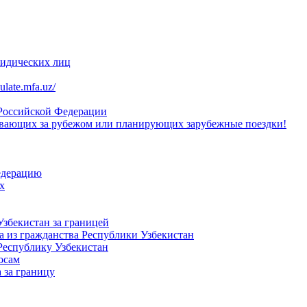
ридических лиц
late.mfa.uz/
 Российской Федерации
вающих за рубежом или планирующих зарубежные поездки!
едерацию
х
Узбекистан за границей
 из гражданства Республики Узбекистан
Республику Узбекистан
осам
 за границу