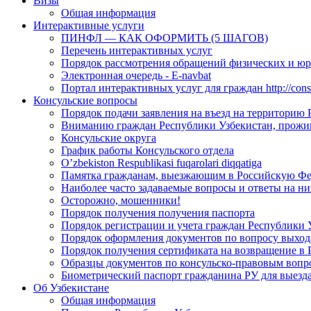
Визы
Общая информация
Интерактивные услуги
ПИНФЛ — КАК ОФОРМИТЬ (5 ШАГОВ)
Перечень интерактивных услуг
Порядок рассмотрения обращений физических и ю
Электронная очередь - E-navbat
Портал интерактивных услуг для граждан http://consu
Консульские вопросы
Порядок подачи заявления на въезд на территорию
Вниманию граждан Республики Узбекистан, прожи
Консульские округа
График работы Консульского отдела
O’zbekiston Respublikasi fuqarolari diqqatiga
Памятка гражданам, выезжающим в Российскую Ф
Наиболее часто задаваемые вопросы и ответы на ни
Осторожно, мошенники!
Порядок получения получения паспорта
Порядок регистрации и учета граждан Республики 
Порядок оформления документов по вопросу выхода
Порядок получения сертификата на возвращение в 
Образцы документов по консульско-правовым вопр
Биометрический паспорт гражданина РУ для выезда
Об Узбекистане
Общая информация