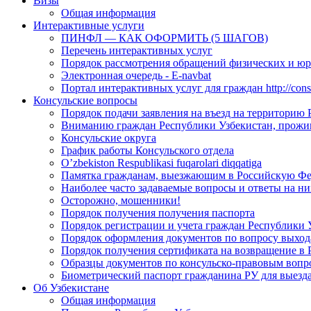
Визы
Общая информация
Интерактивные услуги
ПИНФЛ — КАК ОФОРМИТЬ (5 ШАГОВ)
Перечень интерактивных услуг
Порядок рассмотрения обращений физических и ю
Электронная очередь - E-navbat
Портал интерактивных услуг для граждан http://consu
Консульские вопросы
Порядок подачи заявления на въезд на территорию
Вниманию граждан Республики Узбекистан, прожи
Консульские округа
График работы Консульского отдела
O’zbekiston Respublikasi fuqarolari diqqatiga
Памятка гражданам, выезжающим в Российскую Ф
Наиболее часто задаваемые вопросы и ответы на ни
Осторожно, мошенники!
Порядок получения получения паспорта
Порядок регистрации и учета граждан Республики 
Порядок оформления документов по вопросу выхода
Порядок получения сертификата на возвращение в 
Образцы документов по консульско-правовым вопр
Биометрический паспорт гражданина РУ для выезда
Об Узбекистане
Общая информация