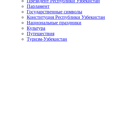
Президент Республики Узбекистан
Парламент
Государственные символы
Конституция Республики Узбекистан
Национальные праздники
Культура
Путешествия
Туризм-Узбекистан
Video
«
4
5
6
7
8
9
10
11