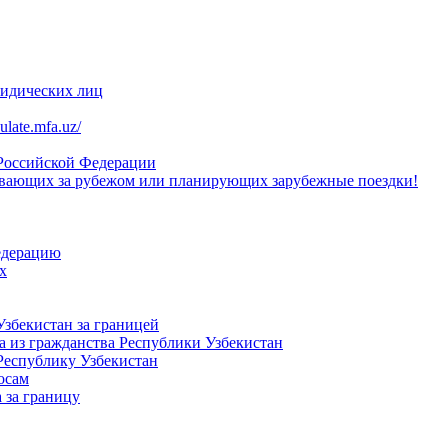
ридических лиц
late.mfa.uz/
 Российской Федерации
вающих за рубежом или планирующих зарубежные поездки!
едерацию
х
Узбекистан за границей
 из гражданства Республики Узбекистан
Республику Узбекистан
осам
 за границу