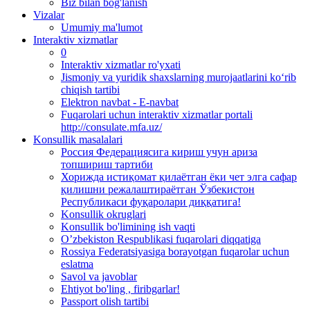
Biz bilan bog'lanish
Vizalar
Umumiy ma'lumot
Interaktiv xizmatlar
0
Interaktiv xizmatlar ro'yxati
Jismoniy va yuridik shaxslarning murojaatlarini ko‘rib
chiqish tartibi
Elektron navbat - E-navbat
Fuqarolari uchun interaktiv xizmatlar portali
http://consulate.mfa.uz/
Konsullik masalalari
Россия Федерациясига кириш учун ариза
топшириш тартиби
Хорижда истиқомат қилаётган ёки чет элга сафар
қилишни режалаштираётган Ўзбекистон
Республикаси фуқаролари диққатига!
Konsullik okruglari
Konsullik bo'limining ish vaqti
O’zbekiston Respublikasi fuqarolari diqqatiga
Rossiya Federatsiyasiga borayotgan fuqarolar uchun
eslatma
Savol va javoblar
Ehtiyot bo'ling , firibgarlar!
Passport olish tartibi