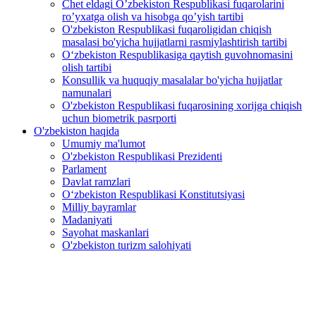
Chet eldagi O’zbekiston Respublikasi fuqarolarini
ro’yxatga olish va hisobga qo’yish tartibi
O'zbekiston Respublikasi fuqaroligidan chiqish
masalasi bo'yicha hujjatlarni rasmiylashtirish tartibi
O‘zbekiston Respublikasiga qaytish guvohnomasini
olish tartibi
Konsullik va huquqiy masalalar bo'yicha hujjatlar
namunalari
O'zbekiston Respublikasi fuqarosining xorijga chiqish
uchun biometrik pasrporti
O'zbekiston haqida
Umumiy ma'lumot
O'zbekiston Respublikasi Prezidenti
Parlament
Davlat ramzlari
O‘zbekiston Respublikasi Konstitutsiyasi
Milliy bayramlar
Madaniyati
Sayohat maskanlari
O'zbekiston turizm salohiyati