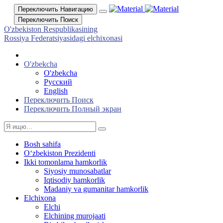
Переключить Навигацию
Переключить Поиск
O'zbekiston Respublikasining
Rossiya Federatsiyasidagi elchixonasi
O'zbekcha
O'zbekcha
Русский
English
Переключить Поиск
Переключить Полный экран
Bosh sahifa
Oʻzbekiston Prezidenti
Ikki tomonlama hamkorlik
Siyosiy munosabatlar
Iqtisodiy hamkorlik
Madaniy va gumanitar hamkorlik
Elchixona
Elchi
Elchining murojaati