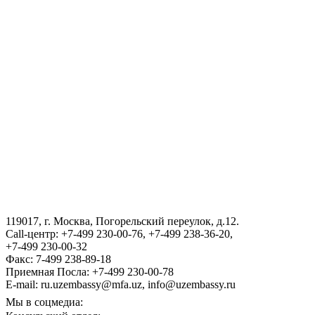
2026-05-29
1322
Президент Республики Узбекистан Шавкат Мирзиёев 29
мая в городе Астане принял участие в очередном
заседании Высшего Евразийского экономического
совета в статусе главы государства-наблюдателя.
«
1
2
3
4
5
6
7
8
9
10
119017, г. Москва, Погорельский переулок, д.12.
»
Call-центр: +7-499 230-00-76, +7-499 238-36-20,
+7-499 230-00-32
Факс: 7-499 238-89-18
Приемная Посла: +7-499 230-00-78
E-mail: ru.uzembassy@mfa.uz, info@uzembassy.ru
Мы в соцмедиа: