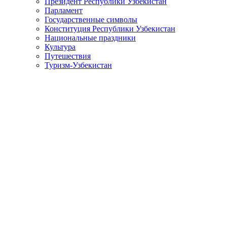
Президент Республики Узбекистан
Парламент
Государственные символы
Конституция Республики Узбекистан
Национальные праздники
Культура
Путешествия
Туризм-Узбекистан
Узбекистан и Кыргызстан: новый этап и перспективы 
2026-08-07
7
Изменение климата, сокращение водных ресурсов, утрата
взаимодействия.
Узбекистан – Азербайджан: экологическое сотрудниче
2026-08-07
8