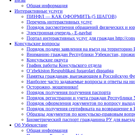
Визы
Общая информация
Интерактивные услуги
ПИНФЛ — КАК ОФОРМИТЬ (5 ШАГОВ)
Перечень интерактивных услуг
Порядок рассмотрения обращений физических и ю
Электронная очередь - E-navbat
Портал интерактивных услуг для граждан http://consu
Консульские вопросы
Порядок подачи заявления на въезд на территорию
Вниманию граждан Республики Узбекистан, прожи
Консульские округа
График работы Консульского отдела
O’zbekiston Respublikasi fuqarolari diqqatiga
Памятка гражданам, выезжающим в Российскую Ф
Наиболее часто задаваемые вопросы и ответы на ни
Осторожно, мошенники!
Порядок получения получения паспорта
Порядок регистрации и учета граждан Республики 
Порядок оформления документов по вопросу выхода
Порядок получения сертификата на возвращение в 
Образцы документов по консульско-правовым вопр
Биометрический паспорт гражданина РУ для выезда
Об Узбекистане
Общая информация