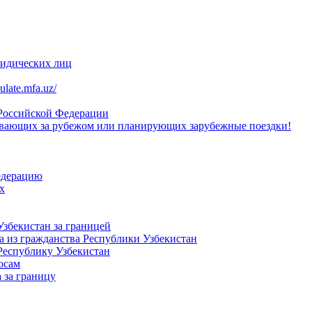
ридических лиц
late.mfa.uz/
 Российской Федерации
вающих за рубежом или планирующих зарубежные поездки!
едерацию
х
Узбекистан за границей
 из гражданства Республики Узбекистан
Республику Узбекистан
осам
 за границу