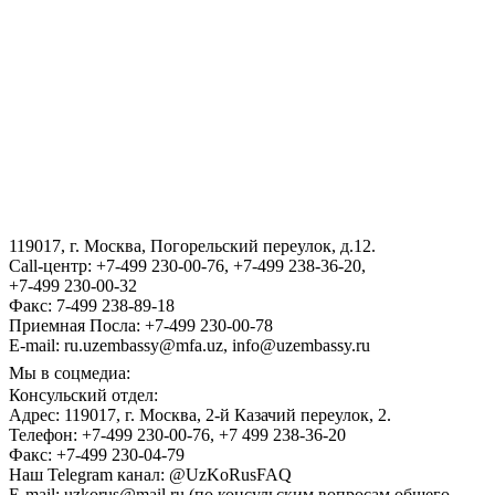
АГЕНТСТВО ПО УПРАВЛЕНИЮ ГОСУДАРСТВЕННЫМИ
АКТИВАМИ РЕСПУБЛИКИ УЗБЕКИСТАН
ВИЗА
III Международный юридический форум «Tashkent Law
Spring»
119017, г. Москва, Погорельский переулок, д.12.
ГОСУДАРСТВЕННЫЙ КОМИТЕТ ПО ОБОРОННОЙ
Call-центр: +7-499 230-00-76, +7-499 238-36-20,
ПРОМЫШЛЕННОСТИ
+7-499 230-00-32
Факс: 7-499 238-89-18
Приемная Посла: +7-499 230-00-78
E-mail: ru.uzembassy@mfa.uz, info@uzembassy.ru
Мы в соцмедиа:
Консульский отдел:
Адрес: 119017, г. Москва, 2-й Казачий переулок, 2.
Телефон: +7-499 230-00-76, +7 499 238-36-20
Факс: +7-499 230-04-79
Наш Telegram канал: @UzKoRusFAQ
E-mail: uzkorus@mail.ru (по консульским вопросам общего