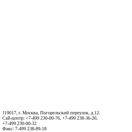
Государственный комитет Республики Узбекистан по
статистике
Порядок получения сертификата на возвращения в
Республику Узбекистан
АГЕНТСТВО ПО УПРАВЛЕНИЮ ГОСУДАРСТВЕННЫМИ
АКТИВАМИ РЕСПУБЛИКИ УЗБЕКИСТАН
ВИЗА
III Международный юридический форум «Tashkent Law
Spring»
119017, г. Москва, Погорельский переулок, д.12.
ГОСУДАРСТВЕННЫЙ КОМИТЕТ ПО ОБОРОННОЙ
Call-центр: +7-499 230-00-76, +7-499 238-36-20,
ПРОМЫШЛЕННОСТИ
+7-499 230-00-32
Факс: 7-499 238-89-18