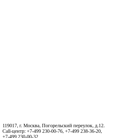
Туризм в Узбекистане
Туризм в Узбекистане
Государственный комитет Республики Узбекистан по статистик
Порядок получения сертификата на возвращения в Республику
АГЕНТСТВО ПО УПРАВЛЕНИЮ ГОСУДАРСТВЕННЫМИ А
ВИЗА
III Международный юридический форум «Tashkent Law Spring»
119017, г. Москва, Погорельский переулок, д.12.
Call-центр: +7-499 230-00-76, +7-499 238-36-20,
ГОСУДАРСТВЕННЫЙ КОМИТЕТ ПО ОБОРОННОЙ ПРО
+7-499 230-00-32