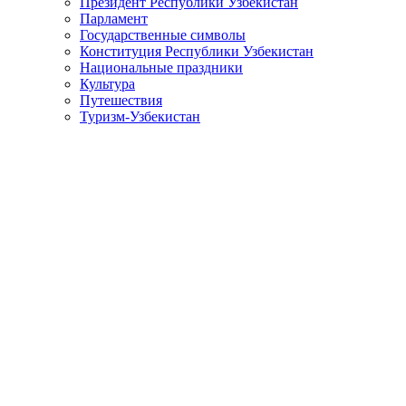
Президент Республики Узбекистан
Парламент
Государственные символы
Конституция Республики Узбекистан
Национальные праздники
Культура
Путешествия
Туризм-Узбекистан
Выступление Президента Республики Узбекистан Шавката 
Ваше превосходительство уважаемая госпожа Председатель
Ваше превосходительство уважаемый господин Генеральный
Уважаемые главы государств и правительств!
Выражаю глубокую признательность моему дорогому брату, 
высоком уровне.