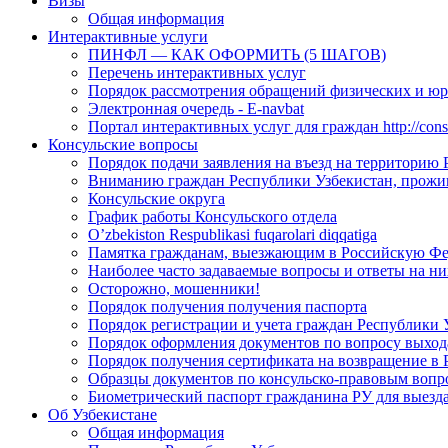
Визы
Общая информация
Интерактивные услуги
ПИНФЛ — КАК ОФОРМИТЬ (5 ШАГОВ)
Перечень интерактивных услуг
Порядок рассмотрения обращений физических и ю
Электронная очередь - E-navbat
Портал интерактивных услуг для граждан http://consu
Консульские вопросы
Порядок подачи заявления на въезд на территорию
Вниманию граждан Республики Узбекистан, прожи
Консульские округа
График работы Консульского отдела
O’zbekiston Respublikasi fuqarolari diqqatiga
Памятка гражданам, выезжающим в Российскую Ф
Наиболее часто задаваемые вопросы и ответы на ни
Осторожно, мошенники!
Порядок получения получения паспорта
Порядок регистрации и учета граждан Республики 
Порядок оформления документов по вопросу выхода
Порядок получения сертификата на возвращение в 
Образцы документов по консульско-правовым вопр
Биометрический паспорт гражданина РУ для выезда
Об Узбекистане
Общая информация