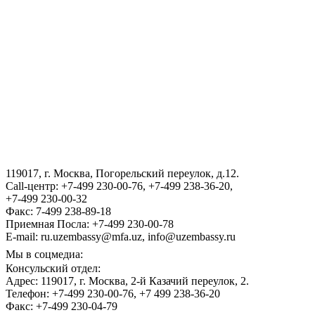
АГЕНТСТВО ПО УПРАВЛЕНИЮ ГОСУДАРСТВЕННЫМИ
АКТИВАМИ РЕСПУБЛИКИ УЗБЕКИСТАН
ВИЗА
III Международный юридический форум «Tashkent Law
Spring»
119017, г. Москва, Погорельский переулок, д.12.
ГОСУДАРСТВЕННЫЙ КОМИТЕТ ПО ОБОРОННОЙ
Call-центр: +7-499 230-00-76, +7-499 238-36-20,
ПРОМЫШЛЕННОСТИ
+7-499 230-00-32
Факс: 7-499 238-89-18
Приемная Посла: +7-499 230-00-78
E-mail: ru.uzembassy@mfa.uz, info@uzembassy.ru
Мы в соцмедиа:
Консульский отдел:
Адрес: 119017, г. Москва, 2-й Казачий переулок, 2.
Телефон: +7-499 230-00-76, +7 499 238-36-20
Факс: +7-499 230-04-79